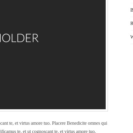
B
R
W
ant te, et virtus amore tuo. Placere Benedicite omnes qui
camus te, et ut cognoscant te, et virtus amore tuo.