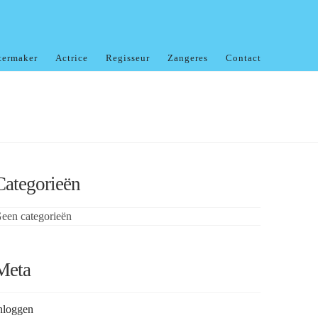
termaker
Actrice
Regisseur
Zangeres
Contact
Categorieën
een categorieën
Meta
nloggen