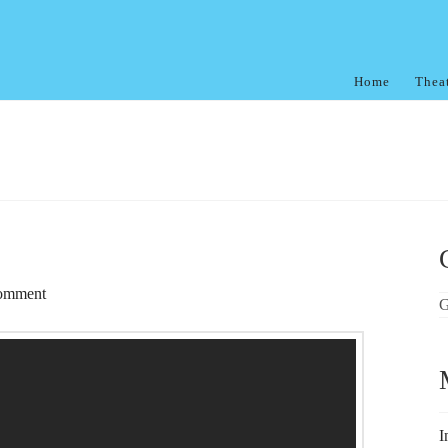
Home
Thea
omment
G
I