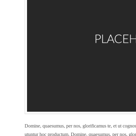
Domine, quaesumus, per nos, glorificamus te, et ut cognosc
utuntur hoc productum. Domine, quaesumus, per nos, glorifi